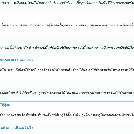
่นอนเราควรออมเงินแบบไหนดี ฝากแบบบัญชีออมทรัพย์ดอกเบี้ยสูงหรือแบบ ประกันชีวิตแบบสะสมทรัพย
นะนำให้เลือก เงินเบิกเกินบัญชี คือ การกู้ยืมเงินในรูปแบบของเงินหมุนที่ทยอยถอนบางส่วน หรือเบิก
ามารถเริ่มต้นอย่างไรบ้าง คำตอบนั้นก็คือบัญชีเงินฝากประจำนั่นเอง เพราะเป็นการออมเงินที่มีเงื่
อยากผ่อนเดือนละ 5 พัน
ไม่ เพราะยังมีค่าใช้จ่ายในการซื้อคอนโดในส่วนอื่นด้วย ได้แก่ ค่าใช้จ่ายสำหรับโครงการ ค่าใช้จ
งินเยอะไหม ถ้าไม่ค่อยมีเวลาดูพอร์ต จะลงทุนได้ไหม แต่การลงทุนกองทุนรวม จะช่วยให้นักลงทุนร
ห้คุ้มค่
้วย หลายๆ คนจึงเลือกที่จะทำประกันอุบัติเหตุไว้ตั้งแต่เนิ่น ๆ เผื่อเกิดเหตุไม่คาดฝันอย่างน้อยจะไ
ายค่าธรรมเนียมอย่างไร