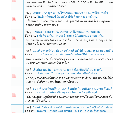
เพราะอนาคตเป็นเรื่องไม่แน่นอน การมีเงินเก็บไว้บ้างเป็นเรื่องที่ดีแน
แต่ละอย่างก็ล้วนมีข้อดีข้อเสียแตก...
กระทู้:
เงินเบิกเกินบัญชี คือ อะไร มีข้อดีแตกต่างจากเงินกู้ทั่วไปอย่างไร
ข้อความ:
เงินเบิกเกินบัญชี คือ อะไร มีข้อดีแตกต่างจากเงินกู...
เมื่อมีเหตุจำเป็นต้องใช้เงินเร่งด่วน ถ้าคุณกำลังมองหาสินเชื่อดี ๆ อยู่ แ
ตามวงเงินที่ธนาคารกำหนด...
กระทู้:
5 ข้อดีของเงินฝากประจำ เหมาะยังไงกับคนอยากออมเงิน
ข้อความ:
5 ข้อดีของเงินฝากประจำ เหมาะยังไงกับคนอยากออมเงิน
อยากจะมีเงินฝากแต่ไม่ใช่สายกล้าเสี่ยง ไม่ได้มีความรู้ด้านการลงทุน เราส
ห้ามถอนในระยะเวลาที่กำหนด เช่...
กระทู้:
แนะเรื่องควรรู้ก่อน ผ่อนคอนโด พร้อมวิธีคำนวณหาราคาคอนโดถ้า
ข้อความ:
แนะเรื่องควรรู้ก่อน ผ่อนคอนโด พร้อมวิธีคำนวณหาราคา...
ในการ ผ่อนคอนโด นั้นไม่ได้แค่ดูว่าเราสามารถจ่ายค่าผ่อนรายเดือนได้หรือ
หน่วยงานภายนอก และค่าใช้จ่ายในส...
กระทู้:
เริ่มต้นลงทุนใน กองทุนรวมง่ายกว่าที่คุณคิดจริงไหม มาดูกัน
ข้อความ:
เริ่มต้นลงทุนใน กองทุนรวมง่ายกว่าที่คุณคิดจริงไหม ...
นักลงทุนรายย่อย มือใหม่หลายๆ คนอาจจะกังวลว่า ถ้าจะเริ่มลงทุนต้องใช้เ
สามารถเข้าถึงการลงทุนในหลักทรัพย์ประเภ...
กระทู้:
อยากทำประกันอุบัติเหตุ ควรเลือกประกันอุบัติเหตุส่วนบุคคลที่ไหนดี ใ
ข้อความ:
อยากทำประกันอุบัติเหตุ ควรเลือกประกันอุบัติเหตุส่ว...
เรื่องของอุบัติเหตุเป็นสิ่งที่เราไม่สามารถคาดการณ์ได้ และไม่อยากเกิดขึ้นด
ภาระค่าใช้จ่ายต่าง ...
กระทู้:
โอนเงินไปต่างประเทศ ผ่านแอปสะดวกและรวดเร็วจริงหรือไม่ ต้องจ่
ข้อความ:
โอนเงินไปต่างประเทศ ผ่านแอปสะดวกและรวดเร็วจริงหรือ...