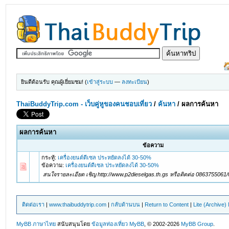
ยินดีต้อนรับ คุณผู้เยี่ยมชม! (
เข้าสู่ระบบ
—
ลงทะเบียน
)
ThaiBuddyTrip.com - เว็บคู่หูของคนชอบเที่ยว
/
ค้นหา
/
ผลการค้นหา
ผลการค้นหา
ข้อความ
กระทู้:
เครื่องยนต์ดีเซล ประหยัดลงได้ 30-50%
ข้อความ:
เครื่องยนต์ดีเซล ประหยัดลงได้ 30-50%
สนใจรายละเอียด เชิญ http://www.p2dieselgas.th.gs หรือติดต่อ 086375506
ติดต่อเรา
|
www.thaibuddytrip.com
|
กลับด้านบน
|
Return to Content
|
Lite (Archive
MyBB ภาษาไทย
สนับสนุนโดย
ข้อมูลท่องเที่ยว
MyBB
, © 2002-2026
MyBB Group
.