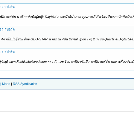
ตอล สปอร์ต
ฬิกาแฟชั่น นาฬิกาข้อมือผู้หญิง Daybird สายหนังสีน้ำตาล คุณภาพดี ตัวเรือนสีทอง หน้าปัดเงิน
ตอล สปอร์ต
ฬิกาข้อมือผู้ชาย ยี่ห้อ GEO-STAR นาฬิกาแฟชั่น Digital Sport เท่ๆ 2 ระบบ Quartz & Digital SPE
ตอล สปอร์ต
[/img] www.Fashionbeloved.com << คลิกเลย ร้านนาฬิกาข้อมือ นาฬิกาแฟชั่น และ เครื่องประด
e) Mode
|
RSS Syndication