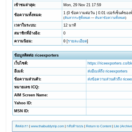
เข้าชมล่าสุด:
Mon, 29 Nov 21 17:59
1 (0 ข้อความต่อวัน | 0.01 เปอร์เซ็นต์ของท
ข้อความทั้งหมด:
(
ค้นหากระทู้ทั้งหมด
—
ค้นหาข้อความทั้งหมด
)
เวลาในระบบ:
12 นาที
สมาชิกที่อ้างอิง:
0
ความนิยม:
0
[
รายละเอียด
]
ข้อมูลติดต่อ riceexporters
เว็บไซต์:
https://riceexporters.co/bl
อีเมล์:
ส่งอีเมล์ถึง riceexporters
ข้อความส่วนตัว:
ส่งข้อความส่วนตัวถึง ricee
หมายเลข ICQ:
AIM Screen Name:
Yahoo ID:
MSN ID:
ติดต่อเรา
|
www.thaibuddytrip.com
|
กลับด้านบน
|
Return to Content
|
Lite (Archiv