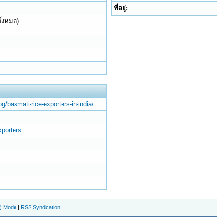
ที่อยู่:
ั้งหมด)
og/basmati-rice-exporters-in-india/
xporters
e) Mode
|
RSS Syndication