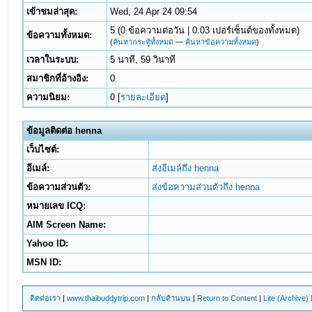
เข้าชมล่าสุด:
Wed, 24 Apr 24 09:54
5 (0 ข้อความต่อวัน | 0.03 เปอร์เซ็นต์ของทั้งหมด)
ข้อความทั้งหมด:
(
ค้นหากระทู้ทั้งหมด
—
ค้นหาข้อความทั้งหมด
)
เวลาในระบบ:
5 นาที, 59 วินาที
สมาชิกที่อ้างอิง:
0
ความนิยม:
0
[
รายละเอียด
]
ข้อมูลติดต่อ henna
เว็บไซต์:
อีเมล์:
ส่งอีเมล์ถึง henna
ข้อความส่วนตัว:
ส่งข้อความส่วนตัวถึง henna
หมายเลข ICQ:
AIM Screen Name:
Yahoo ID:
MSN ID:
ติดต่อเรา
|
www.thaibuddytrip.com
|
กลับด้านบน
|
Return to Content
|
Lite (Archive