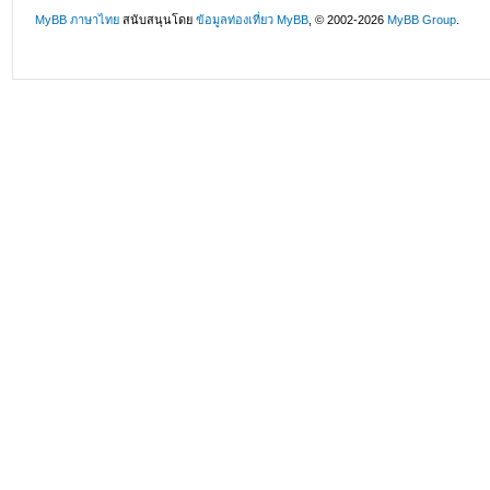
MyBB ภาษาไทย
สนับสนุนโดย
ข้อมูลท่องเที่ยว
MyBB
, © 2002-2026
MyBB Group
.