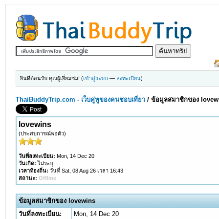
ยินดีต้อนรับ คุณผู้เยี่ยมชม! (
เข้าสู่ระบบ
—
ลงทะเบียน
)
ThaiBuddyTrip.com - เว็บคู่หูของคนชอบเที่ยว
/
ข้อมูลสมาชิกของ lovew
lovewins
(ประสบการณ์พอตัว)
วันที่ลงทะเบียน:
Mon, 14 Dec 20
วันเกิด:
ไม่ระบุ
เวลาท้องถิ่น:
วันที่ Sat, 08 Aug 26 เวลา 16:43
สถานะ:
Offline
ข้อมูลสมาชิกของ lovewins
วันที่ลงทะเบียน:
Mon, 14 Dec 20