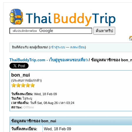
ยินดีต้อนรับ คุณผู้เยี่ยมชม! (
เข้าสู่ระบบ
—
ลงทะเบียน
)
ThaiBuddyTrip.com - เว็บคู่หูของคนชอบเที่ยว
/
ข้อมูลสมาชิกของ bon_
bon_nui
(ประสบการณ์แก่กล้า)
วันที่ลงทะเบียน:
Wed, 18 Feb 09
วันเกิด:
ไม่ระบุ
เวลาท้องถิ่น:
วันที่ Sat, 08 Aug 26 เวลา 03:24
สถานะ:
Offline
ข้อมูลสมาชิกของ bon_nui
วันที่ลงทะเบียน:
Wed, 18 Feb 09