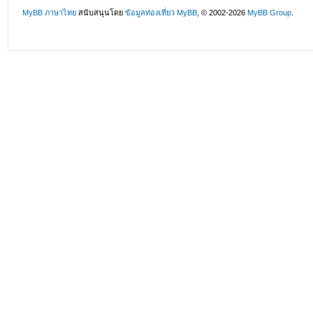
MyBB ภาษาไทย
สนับสนุนโดย
ข้อมูลท่องเที่ยว
MyBB
, © 2002-2026
MyBB Group
.