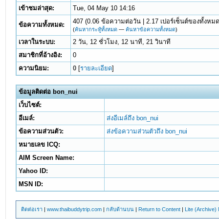
เข้าชมล่าสุด:
Tue, 04 May 10 14:16
407 (0.06 ข้อความต่อวัน | 2.17 เปอร์เซ็นต์ของทั้งหมด
ข้อความทั้งหมด:
(
ค้นหากระทู้ทั้งหมด
—
ค้นหาข้อความทั้งหมด
)
เวลาในระบบ:
2 วัน, 12 ชั่วโมง, 12 นาที, 21 วินาที
สมาชิกที่อ้างอิง:
0
ความนิยม:
0
[
รายละเอียด
]
ข้อมูลติดต่อ bon_nui
เว็บไซต์:
อีเมล์:
ส่งอีเมล์ถึง bon_nui
ข้อความส่วนตัว:
ส่งข้อความส่วนตัวถึง bon_nui
หมายเลข ICQ:
AIM Screen Name:
Yahoo ID:
MSN ID:
ติดต่อเรา
|
www.thaibuddytrip.com
|
กลับด้านบน
|
Return to Content
|
Lite (Archive