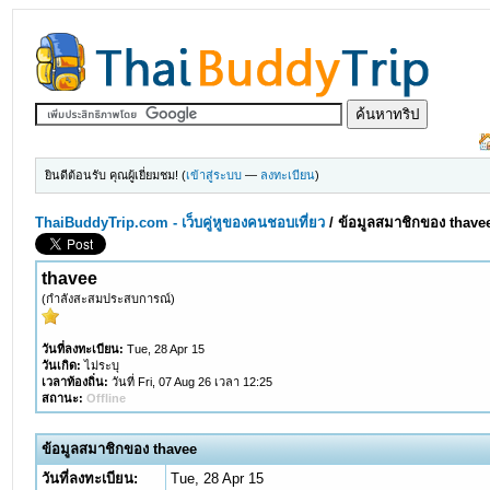
ยินดีต้อนรับ คุณผู้เยี่ยมชม! (
เข้าสู่ระบบ
—
ลงทะเบียน
)
ThaiBuddyTrip.com - เว็บคู่หูของคนชอบเที่ยว
/
ข้อมูลสมาชิกของ thave
thavee
(กำลังสะสมประสบการณ์)
วันที่ลงทะเบียน:
Tue, 28 Apr 15
วันเกิด:
ไม่ระบุ
เวลาท้องถิ่น:
วันที่ Fri, 07 Aug 26 เวลา 12:25
สถานะ:
Offline
ข้อมูลสมาชิกของ thavee
วันที่ลงทะเบียน:
Tue, 28 Apr 15