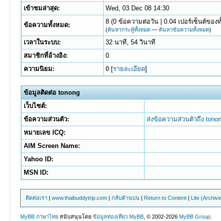
เข้าชมล่าสุด:
Wed, 03 Dec 08 14:30
8 (0 ข้อความต่อวัน | 0.04 เปอร์เซ็นต์ของท
ข้อความทั้งหมด:
(
ค้นหากระทู้ทั้งหมด
—
ค้นหาข้อความทั้งหมด
)
เวลาในระบบ:
32 นาที, 54 วินาที
สมาชิกที่อ้างอิง:
0
ความนิยม:
0
[
รายละเอียด
]
ข้อมูลติดต่อ tonong
เว็บไซต์:
ข้อความส่วนตัว:
ส่งข้อความส่วนตัวถึง tono
หมายเลข ICQ:
AIM Screen Name:
Yahoo ID:
MSN ID:
ติดต่อเรา
|
www.thaibuddytrip.com
|
กลับด้านบน
|
Return to Content
|
Lite (Archiv
MyBB ภาษาไทย
สนับสนุนโดย
ข้อมูลท่องเที่ยว
MyBB
, © 2002-2026
MyBB Group
.