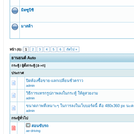
มิตซูบิชิ
มาสด้า
หน้า (6):
1
2
3
4
5
6
ถัดไป »
ยานยนต์ Auto
กระทู้
/
ผู้ตั้งกระทู้
[
ฮ->ก
]
ประกาศ
ปิดห้องซื้อขาย-แลกเปลี่ยนชั่วคราว
admin
วิธีการแทรกรูปภาพลงในกระทู้ ให้ดูสวยงาม
admin
ขนาดภาพที่เหมาะๆ ในการลงในเว็บบอร์ดนี้ คือ 480x360 px นะค
admin
กระทู้ทั่วไป
สอนขับรถ
0 Vote(s) - 0 out of 5 in Average
1
2
3
4
5
ae-driving