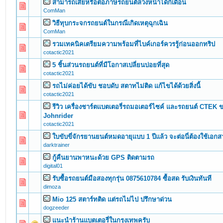
สามารถเสียหรือต่อภาษีรถยนต์ล่วงหน้าได้กี่เดือน
0 Vote(s) - 0 out of 5 in Average
1
2
3
4
5
ComMan
วิธีทุบกระจกรถยนต์ในกรณีเกิดเหตุฉุกเฉิน
0 Vote(s) - 0 out of 5 in Average
1
2
3
4
5
ComMan
รวมเทคนิคเตรียมความพร้อมที่ไบค์เกอร์ควรรู้ก่อนออกทริป
0 Vote(s) - 0 out of 5 in Average
1
2
3
4
5
cotactic2021
5 ชิ้นส่วนรถยนต์ที่มีโอกาสเปลี่ยนบ่อยที่สุด
0 Vote(s) - 0 out of 5 in Average
1
2
3
4
5
cotactic2021
รถไม่ค่อยได้ขับ ชอบดับ สตาทไม่ติด แก้ไขได้ด้วยสิ่งนี้
0 Vote(s) - 0 out of 5 in Average
1
2
3
4
5
cotactic2021
รีวิว เครื่องชาร์ตแบตเตอรี่รถมอเตอร์ไซค์ และรถยนต์ CTEK ข
0 Vote(s) - 0 out of 5 in Average
1
2
3
4
5
Johnrider
cotactic2021
ใบขับขี่จักรยานยนต์หมดอายุแบบ 1 ปีแล้ว จะต่อนี่ต้องใช้เอกส
0 Vote(s) - 0 out of 5 in Average
1
2
3
4
5
darktrainer
กู้คืนยานพาหนะด้วย GPS ติดตามรถ
0 Vote(s) - 0 out of 5 in Average
1
2
3
4
5
digital01
รับซื้อรถยนต์มือสองทุกรุ่น 0875610784 ซื้อสด รับเงินทันที
0 Vote(s) - 0 out of 5 in Average
1
2
3
4
5
dimoza
Mio 125 สตาร์ทติด แต่รถไม่ไป ปรึกษาด่วน
0 Vote(s) - 0 out of 5 in Average
1
2
3
4
5
dogzeeder
แนะนำร้านแบตเตอรี่ในกรุงเทพครับ