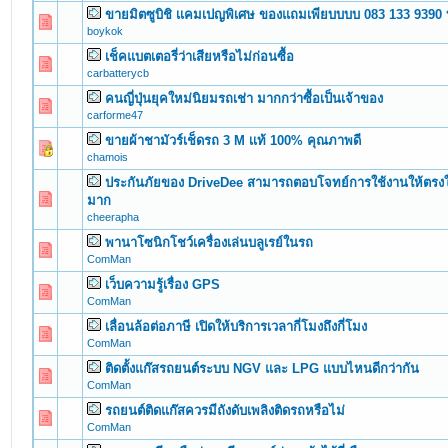
ขายมิตซูบิชิ เเคมเปญพิเศษ ของแถมเพียบบบบ 083 133 9390
0 Vote(s) - 0 out of 5 in Average
1
2
3
4
5
boykok
เช็คแบตเตอรี่ว่าเสียหรือไม่ก่อนซื้อ
0 Vote(s) - 0 out of 5 in Average
1
2
3
4
5
carbatterycb
คนญี่ปุ่นยุคใหม่นิยมรถเช่า มากกว่าซื้อเป็นเจ้าของ
0 Vote(s) - 0 out of 5 in Average
1
2
3
4
5
carforme47
ขายผ้าชามัวร์เช็ดรถ 3 M เเท้ 100% คุณภาพดี
0 Vote(s) - 0 out of 5 in Average
1
2
3
4
5
chamois
ประกันภัยของ DriveDee สามารถตอบโจทย์การใช้งานให้ตรงใจ
0 Vote(s) - 0 out of 5 in Average
1
2
3
4
5
มาก
cheerapha
พานาโซนิกโชว์เครื่องเล่นบลูเรย์ในรถ
0 Vote(s) - 0 out of 5 in Average
1
2
3
4
5
ComMan
เว็บความรู้เรื่อง GPS
0 Vote(s) - 0 out of 5 in Average
1
2
3
4
5
ComMan
เลื่อนล้อต่อภาษี เปิดให้บริการเวลากี่โมงถึงกี่โมง
0 Vote(s) - 0 out of 5 in Average
1
2
3
4
5
ComMan
ติดตั้งแก๊สรถยนต์ระบบ NGV และ LPG แบบไหนดีกว่ากัน
0 Vote(s) - 0 out of 5 in Average
1
2
3
4
5
ComMan
รถยนต์ติดแก๊สควรมีถังดับเพลิงติดรถหรือไม่
0 Vote(s) - 0 out of 5 in Average
1
2
3
4
5
ComMan