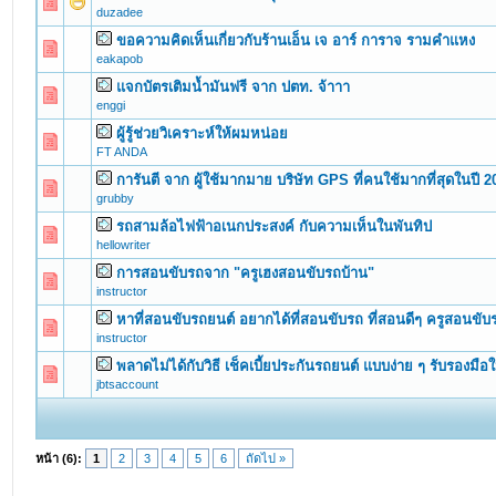
0 Vote(s) - 0 out of 5 in Average
1
2
3
4
5
duzadee
ขอความคิดเห็นเกี่ยวกับร้านเอ็น เจ อาร์ การาจ รามคำแหง
0 Vote(s) - 0 out of 5 in Average
1
2
3
4
5
eakapob
แจกบัตรเติมน้ำมันฟรี จาก ปตท. จ้าาา
0 Vote(s) - 0 out of 5 in Average
1
2
3
4
5
enggi
ผู้รู้ช่วยวิเคราะห์ให้ผมหน่อย
0 Vote(s) - 0 out of 5 in Average
1
2
3
4
5
FT ANDA
การันตี จาก ผู้ใช้มากมาย บริษัท GPS ที่คนใช้มากที่สุดในปี 
0 Vote(s) - 0 out of 5 in Average
1
2
3
4
5
grubby
รถสามล้อไฟฟ้าอเนกประสงค์ กับความเห็นในพันทิป
0 Vote(s) - 0 out of 5 in Average
1
2
3
4
5
hellowriter
การสอนขับรถจาก "ครูเฮงสอนขับรถบ้าน"
0 Vote(s) - 0 out of 5 in Average
1
2
3
4
5
instructor
หาที่สอนขับรถยนต์ อยากได้ที่สอนขับรถ ที่สอนดีๆ ครูสอนขับ
0 Vote(s) - 0 out of 5 in Average
1
2
3
4
5
instructor
พลาดไม่ได้กับวิธี เช็คเบี้ยประกันรถยนต์ แบบง่าย ๆ รับรองมือใ
0 Vote(s) - 0 out of 5 in Average
1
2
3
4
5
jbtsaccount
หน้า (6):
1
2
3
4
5
6
ถัดไป »