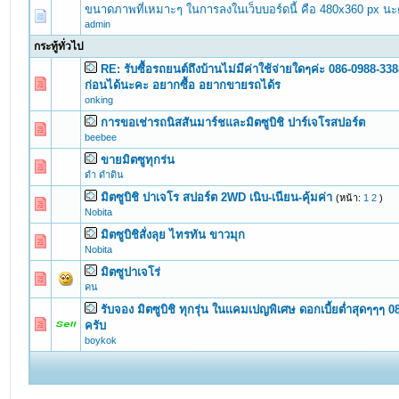
ขนาดภาพที่เหมาะๆ ในการลงในเว็บบอร์ดนี้ คือ 480x360 px นะ
admin
กระทู้ทั่วไป
RE: รับซื้อรถยนต์ถึงบ้านไม่มีค่าใช้จ่ายใดๆค่ะ 086-0988-338
0 Vote(s) - 0 out of 5 in Average
1
2
3
4
5
ก่อนได้นะคะ อยากซื้อ อยากขายรถได้ร
onking
การขอเช่ารถนิสสันมาร์ชและมิตซูบิชิ ปาร์เจโรสปอร์ต
0 Vote(s) - 0 out of 5 in Average
1
2
3
4
5
beebee
ขายมิตซูทุกร่น
0 Vote(s) - 0 out of 5 in Average
1
2
3
4
5
ดำ ดำดิน
มิตซูบิชิ ปาเจโร สปอร์ต 2WD เนิบ-เนียน-คุ้มค่า
(หน้า:
1
2
)
0 Vote(s) - 0 out of 5 in Average
1
2
3
4
5
Nobita
มิตซูบิชิสั่งลุย ไทรทัน ขาวมุก
0 Vote(s) - 0 out of 5 in Average
1
2
3
4
5
Nobita
มิตซูปาเจโร่
0 Vote(s) - 0 out of 5 in Average
1
2
3
4
5
คน
รับจอง มิตซูบิชิ ทุกรุ่น ในเเคมเปญพิเศษ ดอกเบี้ยต่ำสุดๆๆๆ
0 Vote(s) - 0 out of 5 in Average
1
2
3
4
5
ครับ
boykok