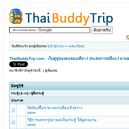
ยินดีต้อนรับ คุณผู้เยี่ยมชม! (
เข้าสู่ระบบ
—
ลงทะเบียน
)
ThaiBuddyTrip.com - เว็บคู่หูของคนชอบเที่ยว
/
ประสบการณ์อื่นๆ
/
ยานย
สมาชิกที่กำลังดูหัวข้อนี้: 1 ผู้เยี่ยมชม
มิตซูบิชิ
กระทู้
[
ฮ->ก
]
/
ผู้ตั้งกระทู้
ประกาศ
ปิดห้องซื้อขาย-แลกเปลี่ยนชั่วคราว
admin
วิธีการแทรกรูปภาพลงในกระทู้ ให้ดูสวยงาม
admin