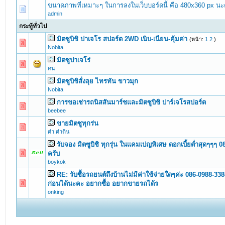
ขนาดภาพที่เหมาะๆ ในการลงในเว็บบอร์ดนี้ คือ 480x360 px นะ
admin
กระทู้ทั่วไป
มิตซูบิชิ ปาเจโร สปอร์ต 2WD เนิบ-เนียน-คุ้มค่า
(หน้า:
1
2
)
0 Vote(s) - 0 out of 5 in Average
1
2
3
4
5
Nobita
มิตซูปาเจโร่
0 Vote(s) - 0 out of 5 in Average
1
2
3
4
5
คน
มิตซูบิชิสั่งลุย ไทรทัน ขาวมุก
0 Vote(s) - 0 out of 5 in Average
1
2
3
4
5
Nobita
การขอเช่ารถนิสสันมาร์ชและมิตซูบิชิ ปาร์เจโรสปอร์ต
0 Vote(s) - 0 out of 5 in Average
1
2
3
4
5
beebee
ขายมิตซูทุกร่น
0 Vote(s) - 0 out of 5 in Average
1
2
3
4
5
ดำ ดำดิน
รับจอง มิตซูบิชิ ทุกรุ่น ในเเคมเปญพิเศษ ดอกเบี้ยต่ำสุดๆๆๆ
0 Vote(s) - 0 out of 5 in Average
1
2
3
4
5
ครับ
boykok
RE: รับซื้อรถยนต์ถึงบ้านไม่มีค่าใช้จ่ายใดๆค่ะ 086-0988-338
0 Vote(s) - 0 out of 5 in Average
1
2
3
4
5
ก่อนได้นะคะ อยากซื้อ อยากขายรถได้ร
onking