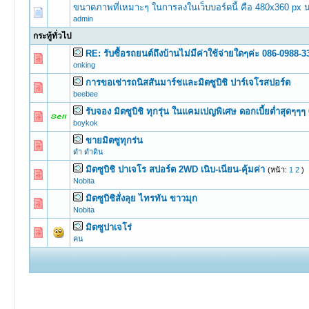
ขนาดภาพที่เหมาะๆ ในการลงในเว็บบอร์ดนี้ คือ 480x360 px 
admin
กระทู้ทั่วไป
RE: รับซื้อรถยนต์ถึงบ้านไม่มีค่าใช้จ่ายใดๆค่ะ 086-0988
0 Vote(s) -
onking
การขอเช่ารถนิสสันมาร์ชและมิตซูบิชิ ปาร์เจโรสปอร์ต
0 Vote(s) -
beebee
รับจอง มิตซูบิชิ ทุกรุ่น ในเเคมเปญพิเศษ ดอกเบี้ยต่ำสุดๆ
0 Vote(s) -
boykok
ขายมิตซูทุกร่น
0 Vote(s) -
ดำ ดำดิน
มิตซูบิชิ ปาเจโร สปอร์ต 2WD เนิบ-เนียน-คุ้มค่า
(หน้า:
1
2
)
0 Vote(s) -
Nobita
มิตซูบิชิสั่งลุย ไทรทัน ขาวมุก
0 Vote(s) -
Nobita
มิตซูปาเจโร่
0 Vote(s) -
คน