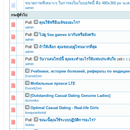
ขนาดภาพที่เหมาะๆ ในการลงในเว็บบอร์ดนี้ คือ 480x360 px นะค
admin
กระทู้ทั่วไป
Poll:
คุณใช้ฟรีอีเมล์ของอะไร?
0 Vote(s) - 0 out of 5 in Average
1
2
3
4
5
admin
Poll:
ไปดู Sea games มากันหรือยังครับ
0 Vote(s) - 0 out of 5 in Average
1
2
3
4
5
admin
Poll:
ถ้าให้เลือก คุณชอบฤดูไหนมากที่สุด
0 Vote(s) - 0 out of 5 in Average
1
2
3
4
5
admin
Poll:
วันวาเลนไทน์นี้ คุณจะทำอะไรให้แฟนประทับใจ
(หน้า:
1
0 Vote(s) - 0 out of 5 in Average
1
2
3
4
5
admin
Учебники, истории болезней, рефераты по медицин
0 Vote(s) - 0 out of 5 in Average
1
2
3
4
5
EverettZem
Мобильные прокси LTE
0 Vote(s) - 0 out of 5 in Average
1
2
3
4
5
EverettZem
[Outstanding Сasual Dating Genuine Ladies]
0 Vote(s) - 0 out of 5 in Average
1
2
3
4
5
itsmonika
Optimal Сasual Dating - Real-life Girls
0 Vote(s) - 0 out of 5 in Average
1
2
3
4
5
livequranforkid
Poll:
ขณะนี้คุณใช้ระบบปฏิบัติการอะไร?
0 Vote(s) - 0 out of 5 in Average
1
2
3
4
5
Nobita