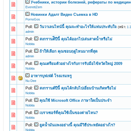
Учебники, истории болезней, рефераты по медицин
0 Vote(s) - 0 out of 5 in Average
1
2
3
4
5
EverettZem
Новинки Адалт Видео Съемка в HD
0 Vote(s) - 0 out of 5 in Average
1
2
3
4
5
PornoGos
Poll:
วันวาเลนไทน์นี้ คุณจะทำอะไรให้แฟนประทับใจ
(หน้า:
1
0 Vote(s) - 0 out of 5 in Average
1
2
3
4
5
admin
Poll:
สงกรานต์ีปีนี้ คุณได้ออกไปเล่นสาดน้ำหรือไม่
0 Vote(s) - 0 out of 5 in Average
1
2
3
4
5
Nobita
Poll:
ถ้าให้เลือก คุณชอบฤดูไหนมากที่สุด
0 Vote(s) - 0 out of 5 in Average
1
2
3
4
5
admin
Poll:
คุณเตรียมตัวอย่างไรกับการรับมือไข้หวัดใหญ่ 2009
0 Vote(s) - 0 out of 5 in Average
1
2
3
4
5
Nobita
อาหารบุฟเฟ่ต์ โรงแรมหรู
0 Vote(s) - 0 out of 5 in Average
1
2
3
4
5
Nu Dee
Poll:
สงกรานต์ปีนี้ คุณได้กลับไปเยี่ยมบ้านเกิดหรือไม่
0 Vote(s) - 0 out of 5 in Average
1
2
3
4
5
Nobita
Poll:
คุณใช้ Microsoft Office ภาษาใดเป็นประจำ
0 Vote(s) - 0 out of 5 in Average
1
2
3
4
5
Nobita
Poll:
เบราเซอร์ที่คุณใช้เป็นของค่ายไหน?
0 Vote(s) - 0 out of 5 in Average
1
2
3
4
5
Nobita
Poll:
ยูคน้ำมันแพงอย่างนี้ คุณมีวิธีประหยัดอย่างไร?
0 Vote(s) - 0 out of 5 in Average
1
2
3
4
5
Nobita