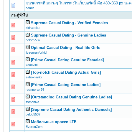
ขนาดภาพที่เหมาะๆ ในการลงในเว็บบอร์ดนี้ คือ 480x360 px นะค
admin
กระทู้ทั่วไป
Supreme Сasual Dating - Verified Females
0 Vote(s) - 0 out of 5 in Average
1
2
3
4
5
zidraceltu
Supreme Сasual Dating - Genuine Ladies
0 Vote(s) - 0 out of 5 in Average
1
2
3
4
5
pelob5537
Optimal Сasual Dating - Real-life Girls
0 Vote(s) - 0 out of 5 in Average
1
2
3
4
5
livequranforkid
[Prime Сasual Dating Genuine Females]
0 Vote(s) - 0 out of 5 in Average
1
2
3
4
5
xocevin1
[Top-notch Сasual Dating Actual Girls]
0 Vote(s) - 0 out of 5 in Average
1
2
3
4
5
sahoktaylor
[Prime Сasual Dating Genuine Ladies]
0 Vote(s) - 0 out of 5 in Average
1
2
3
4
5
roanporter76
[Outstanding Сasual Dating Genuine Ladies]
0 Vote(s) - 0 out of 5 in Average
1
2
3
4
5
itsmonika
[Supreme Сasual Dating Authentic Damsels]
0 Vote(s) - 0 out of 5 in Average
1
2
3
4
5
pelob5537
Мобильные прокси LTE
0 Vote(s) - 0 out of 5 in Average
1
2
3
4
5
EverettZem