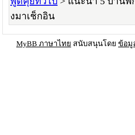
พูดคุยทั่วไป
> แนะนำ 5 บ้านพักเ
งมาเช็กอิน
MyBB ภาษาไทย
สนับสนุนโดย
ข้อมู