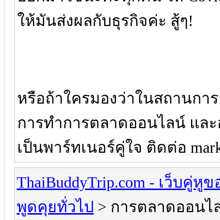
ให้มันส่งผลกับธุรกิจค่ะ สู้ๆ!
หรือถ้าใครมองว่าในสถานการณ
การทำการตลาดออนไลน์ และ
เป็นพาร์ทเนอร์คู่ใจ ติดต่อ mar
ThaiBuddyTrip.com - เว็บคู่หู
พูดคุยทั่วไป
> การตลาดออนไลน์