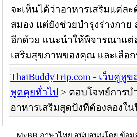
จะเห็นได้ว่าอาหารเสริมแต่ละต
สมอง แต่ยังช่วยบำรุงร่างกาย 
อีกด้วย แนะนำให้พิจารณาแต่
เสริมสุขภาพของคุณ และเลื
ThaiBuddyTrip.com - เว็บคู่หู
พูดคุยทั่วไป
> ตอบโจทย์การบำร
อาหารเสริมสุดปังที่ต้องลองในป
MyBB ภาษาไทย
สนับสนุนโดย
ข้อมู