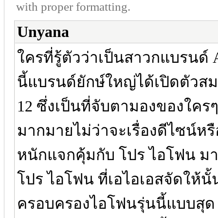
with proper formatting.
Unyana
ใครที่รู้ตัวว่าเป็นสาวกแบรนด
นี้แบรนด์ยักษ์ใหญ่ได้เปิดตัวส
12 ซึ่งเป็นที่จับตามองของใค
มากมายไม่ว่าจะเรื่องดีไซน์หรื
หนักแจกคุ้มกับ โปร ไอโฟน ม
โปร ไอโฟน ที่เอไอเอสจัดให้น
ครอบครองไอโฟนรุ่นนี้แบบสุด ๆ เ