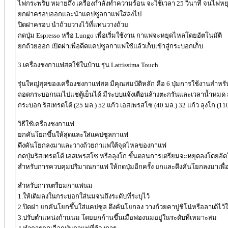
ไฟกระพริบ หมายถึง เครื่องกำลังทำความร้อน จะใช้เวลา 25 วินาที จนไฟหยุ
ยกฝาครอบออกและนำแคปซูลกาแฟใส่ลงไป
ปิดฝาครอบ นำถ้วยวางไว้ที่แท่นวางถ้วย
กดปุ่ม Espresso หรือ Lungo เพื่อเริ่มใช้งาน กาแฟจะหยุดไหลโดยอัตโนมัติ
ยกถ้วยออก เปิดฝาเพื่อดีดแคปซูลกาแฟใช้แล้วเก็บเข้าสู่กระบอกเก็บ
3.เครื่องชงกาแฟสดใช้ในบ้าน รุ่น Lattissima Touch
รุ่นใหญ่สุดของเครื่องชงกาแฟสด มีคุณสมบัติหลัก คือ 6 ปุ่มการใช้งานส
ถอดกระบอกนมไปแช่ตู้เย็นได้ มีระบบแจ้งเตือนล้างตะกรันและเวลาน้ำหมด สามา
กระบอก ริสเทรตโต้ (25 มล.) 52 แก้ว เอสเพรสโซ (40 มล.) 32 แก้ว ลุงโก (11
วิธีใช้เครื่องชงกาแฟ
ยกคันโยกขึ้นให้สุดและใส่แคปซูลกาแฟ
ดึงคันโยกลงมาและวางถ้วยกาแฟใต้จุดไหลของกาแฟ
กดปุ่มริสเทรตโต้ เอสเพรสโซ หรือลุงโก ขั้นตอนการเตรียมจะหยุดลงโดยอัต
สำหรับการควบคุมปริมาณกาแฟ ให้กดปุ่มอีกครั้ง ยกและดึงคันโยกลงมาเพื่อ
สำหรับการเตรียมกาแฟนม
1.ให้เติมลงในกระบอกใส่นมจนถึงระดับที่ระบุไว้
2.ปิดฝา ยกคันโยกขึ้นใส่แคปซูล ดึงคันโยกลง วางถ้วยคาปูชิโน่หรือลาเต้ไว
3.ปรับตำแหน่งก้านนม โดยยกก้านขึ้นเมื่อฟองนมอยู่ในระดับที่เหมาะสม