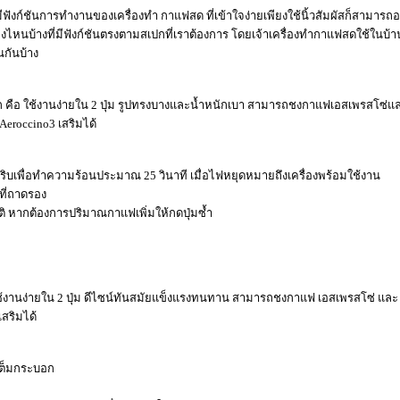
ุด มีฟังก์ชันการทำงานของเครื่องทำ กาแฟสด ที่เข้าใจง่ายเพียงใช้นิ้วสัมผัสก็ส
งไหนบ้างที่มีฟังก์ชันตรงตามสเปกที่เราต้องการ โดยเจ้าเครื่องทำกาแฟสดใช้ในบ้านจ
นกันบ้าง
ัติหลัก คือ ใช้งานง่ายใน 2 ปุ่ม รูปทรงบางและน้ำหนักเบา สามารถชงกาแฟเอสเพรสโ
Aeroccino3 เสริมได้
ะพริบเพื่อทำความร้อนประมาณ 25 วินาที เมื่อไฟหยุดหมายถึงเครื่องพร้อมใช้งาน
ที่ถาดรอง
ัติ หากต้องการปริมาณกาแฟเพิ่มให้กดปุ่มซ้ำ
ช้งานง่ายใน 2 ปุ่ม ดีไซน์ทันสมัยแข็งแรงทนทาน สามารถชงกาแฟ เอสเพรสโซ่ และ 
สริมได้
เต็มกระบอก