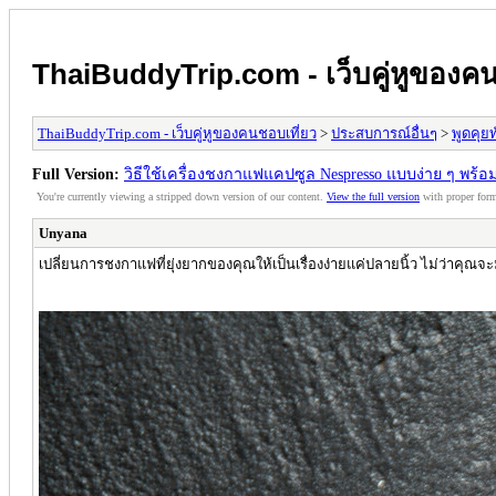
ThaiBuddyTrip.com - เว็บคู่หูของคน
ThaiBuddyTrip.com - เว็บคู่หูของคนชอบเที่ยว
>
ประสบการณ์อื่นๆ
>
พูดคุยท
Full Version:
วิธีใช้เครื่องชงกาแฟแคปซูล Nespresso แบบง่าย ๆ พร้
You're currently viewing a stripped down version of our content.
View the full version
with proper form
Unyana
เปลี่ยนการชงกาแฟที่ยุ่งยากของคุณให้เป็นเรื่องง่ายแค่ปลายนิ้ว ไม่ว่าคุณ