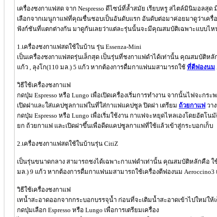
เครื่องชงกาแฟสด จาก Nespresso ดีไซน์ที่ล้ำสมัย เรียบหรู สไตล์มินิมอลส
เลือกจากเมนูกาแฟที่คุณชื่นชอบเป็นอันดับแรก อันดับต่อมาค่อยมาดูว่าเครื่อ
ฟังก์ชันที่แตกต่างกัน มาดูกันเลยว่าแต่ละรุ่นนั้นจะมีคุณสมบัติเฉพาะแบบไห
1.เครื่องชงกาแฟสดใช้ในบ้าน รุ่น Essenza-Mini
เป็นเครื่องชงกาแฟสดรุ่นเล็กสุด เป็นรุ่นที่ชงกาแฟดำได้เท่านั้น คุณสมบ
แก้ว , ลุงโก(110 มล.) 5 แก้ว หากต้องการดื่มกาแฟนมสามารถใช้
ที่ตีฟองนม
วิธีใช้เครื่องชงกาแฟ
กดปุ่ม Espresso หรือ Lungo เพื่อเปิดเครื่องเริ่มการทำงาน จากนั้นไฟจะกร
เปิดฝาและใส่แคปซูลกาแฟในที่ใส่กาแฟแคปซูล ปิดฝา เตรียม
ถ้วยกาแฟ
วาง
กดปุ่ม Espresso หรือ Lungo เพื่อเริ่มใช้งาน กาแฟจะหยุดไหลเองโดยอัตโนม
ยก ถ้วยกาแฟ และเปิดฝาขึ้นเพื่อดีดแคปซูลกาแฟที่ใช้แล้วเข้าสู่กระบอกเก็บ
2.เครื่องชงกาแฟสดใช้ในบ้านรุ่น CitiZ
เป็นรุ่นขนาดกลาง สามารถชงได้เฉพาะกาแฟดำเท่านั้น คุณสมบัติหลักคือ ใ
มล.) 9 แก้ว หากต้องการดื่มกาแฟนมสามารถใช้เครื่องตีฟองนม Aeroccino3 เ
วิธีใช้เครื่องชงกาแฟ
เทน้ำสะอาดออกจากกระบอกบรรจุน้ำ ก่อนที่จะเติมน้ำสะอาดเข้าไปใหม่ให้
กดปุ่มเลือก Espresso หรือ Lungo เพื่อการเตรียมเครื่อง