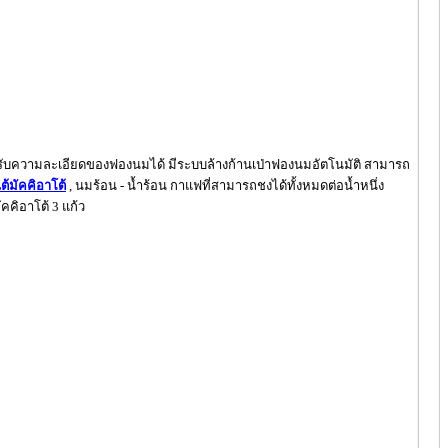
 ปรับความละเอียดของฟองนมได้ มีระบบล้างก้านเป่าฟองนมอัตโนมัติ สามารถ
ต้มัคคิอาโต้
, นมร้อน - น้ำร้อน กาแฟที่สามารถชงได้ทั้งหมดต่อน้ำหนึ่ง
คคิอาโต้ 3 แก้ว