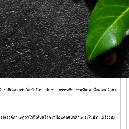
วยวิธีเดิมทุกวันก็คงไม่ไหว เนื่องจากตารางกิจกรรมที่แน่นเอี๊ยดอยู่แล้วคง
ะรังสรรค์กาแฟสูตรใดก็ได้บนโลก เหมือนคุณเปิดคาเฟ่เองในบ้าน เครื่องชง