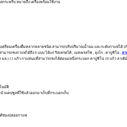
ดกระพริบ หมายถึง เครื่องพร้อมใช้งาน
ำหรับเตรียมเครื่องดื่มหลากหลายชนิด สามารถปรับปริมาณน้ำนม และระดับกาแฟได้
รถชงกาแฟได้ถึง 6 แบบ ได้แก่ ริสเทรตโต้ , เอสเพรสโซ่ , ลุงโก , คาปูชิโน่ ,
ลาเ
0 มล.) 11 แก้ว กาแฟนมที่สามารถชงได้ต่อนมหนึ่งกระบอก คาปูชิโน่ 10 แก้ว ลาเต้มั
โนมัติ
นำแคปซูลที่ใช้แล้วออกมาเก็บที่กระบอกเก็บ
้ใต้ช่องปล่อยกาแฟ