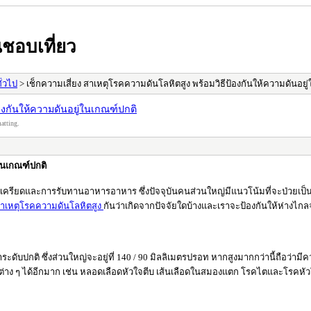
ชอบเที่ยว
ั่วไป
> เช็กความเสี่ยง สาเหตุโรคความดันโลหิตสูง พร้อมวิธีป้องกันให้ความดันอยู
องกันให้ความดันอยู่ในเกณฑ์ปกติ
atting.
่ในเกณฑ์ปกติ
ครียดและการรับทานอาหารอาหาร ซึ่งปัจจุบันคนส่วนใหญ่มีแนวโน้มที่จะป่วยเป็นโรค
าเหตุโรคความดันโลหิตสูง
กันว่าเกิดจากปัจจัยใดบ้างและเราจะป้องกันให้ห่างไกล
ดับปกติ ซึ่งส่วนใหญ่จะอยู่ที่ 140 / 90 มิลลิเมตรปรอท หากสูงมากกว่านี้ถือว่า
โรคต่าง ๆ ได้อีกมาก เช่น หลอดเลือดหัวใจตีบ เส้นเลือดในสมองแตก โรคไตและโรคหั