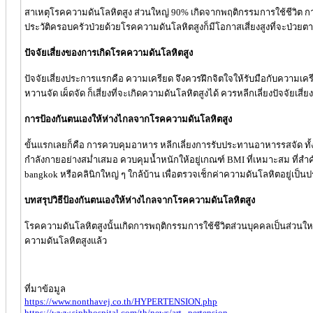
สาเหตุโรคความดันโลหิตสูง ส่วนใหญ่ 90% เกิดจากพฤติกรรมการใช้ชีวิต ก
ประวัติครอบครัวป่วยด้วยโรคความดันโลหิตสูงก็มีโอกาสเสี่ยงสูงที่จะป่วยต
ปัจจัยเสี่ยงของการเกิดโรคความดันโลหิตสูง
ปัจจัยเสี่ยงประการแรกคือ ความเครียด จึงควรฝึกจิตใจให้รับมือกับความเ
หวานจัด เผ็ดจัด ก็เสี่ยงที่จะเกิดความดันโลหิตสูงได้ ควรหลีกเลี่ยงปัจจัยเส
การป้องกันตนเองให้ห่างไกลจากโรคความดันโลหิตสูง
ขั้นแรกเลยก็คือ การควบคุมอาหาร หลีกเลี่ยงการรับประทานอาหารรสจัด ทั้
กำลังกายอย่างสม่ำเสมอ ควบคุมน้ำหนักให้อยู่เกณฑ์ BMI ที่เหมาะสม ที่สำ
bangkok หรือคลินิกใหญ่ ๆ ใกล้บ้าน เพื่อตรวจเช็กค่าความดันโลหิตอยู่เป็น
บทสรุปวิธีป้องกันตนเองให้ห่างไกลจากโรคความดันโลหิตสูง
โรคความดันโลหิตสูงนั้นเกิดการพฤติกรรมการใช้ชีวิตส่วนบุคคลเป็นส่วนใหญ่
ความดันโลหิตสูงแล้ว
ที่มาข้อมูล
https://www.nonthavej.co.th/HYPERTENSION.php
https://www.siphhospital.com/th/news/art...pertension