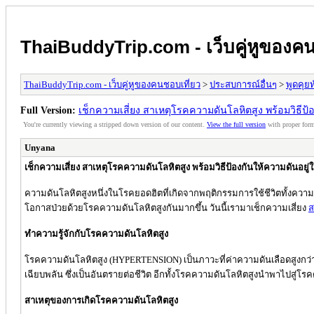
ThaiBuddyTrip.com - เว็บคู่หูของคน
ThaiBuddyTrip.com - เว็บคู่หูของคนชอบเที่ยว
>
ประสบการณ์อื่นๆ
>
พูดคุยท
Full Version:
เช็กความเสี่ยง สาเหตุโรคความดันโลหิตสูง พร้อมวิธีป้
You're currently viewing a stripped down version of our content.
View the full version
with proper form
Unyana
เช็กความเสี่ยง สาเหตุโรคความดันโลหิตสูง พร้อมวิธีป้องกันให้ความดันอยู
ความดันโลหิตสูงหนึ่งในโรคยอดฮิตที่เกิดจากพฤติกรรมการใช้ชีวิตทั้งความเ
โอกาสป่วยด้วยโรคความดันโลหิตสูงกันมากขึ้น วันนี้เรามาเช็กความเสี่ยง
ส
ทำความรู้จักกับโรคความดันโลหิตสูง
โรคความดันโลหิตสูง (HYPERTENSION) เป็นภาวะที่ค่าความดันเลือดสูงกว่าระ
เฉียบพลัน ซึ่งเป็นอันตรายต่อชีวิต อีกทั้งโรคความดันโลหิตสูงนำพาไปสู่
สาเหตุของการเกิดโรคความดันโลหิตสูง