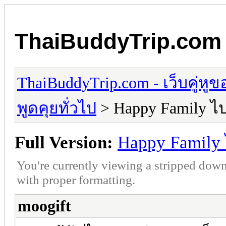
ThaiBuddyTrip.com - 
ThaiBuddyTrip.com - เว็บคู่หู
พูดคุยทั่วไป
> Happy Family ไ
Full Version:
Happy Family
You're currently viewing a stripped down
with proper formatting.
moogift