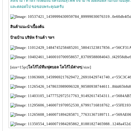
สั่งเข้ามา ทางเราจึงต้องนำเครื่องฉลุไฟฟ้าเข้ามาช่วยผสมผสานกับงานฉลุด้
และตลอดไป ขอขอบพระคุณครับ
สินค้าแนะนำเบื้องต้น
ป้ายบ้าน บริษัท ร้านค้า ฯลฯ
[size=15pt]
โลโก้ไม้ทีมฟุตบอล โลโก้ไม้ต่างๆ
[/size]