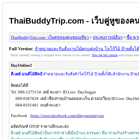
ThaiBuddyTrip.com - เว็บคู่หูของคน
ThaiBuddyTrip.com - เว็บคู่หูของคนชอบเที่ยว
>
ประสบการณ์อื่นๆ
>
ซื้อ-ข
Full Version:
จำหน่ายและรับสั่งงานไม้ตกแต่งบ้าน โลโก้ไม้ ป้ายตั้งโ
You're currently viewing a stripped down version of our content.
View the full version
with proper form
DayOnline2
ดี-เดย์ มนต์ไม้ศิลป์
จำหน่ายและรับสั่งทำโลโก้ไม้ ป้ายตั้งโต๊ะสำนักงาน ป้าย
ติดต่อได้ที่
Tel. 090-1275134 เดย์ พะเยา ID Line: DayJingjai
089-0367629 เดย์ เชียงราย(บ้านดอยสะเก็น ต.รอบเวียง) ID Line: DayOnl
084-8101401 มนต์ พะเยา
Facebook :
https://www.facebook.com/ddaymontmyzin
ผลิตภัณฑ์ OTOP ราคาปลีกและส่ง
ดี-เดย์ มนต์ไม้ศิลป์ เป็นการนำช่างฝีมือบ้านๆ ธรรมดา ที่มารวมกันสร้างสรรค์